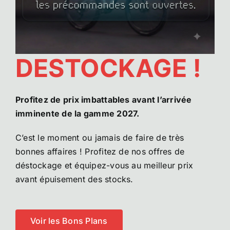
Atelier
DESTOCKAGE !
Services
Location
Profitez de prix imbattables avant l’arrivée
imminente de la gamme 2027.
Actus
C’est le moment ou jamais de faire de très
bonnes affaires ! Profitez de nos offres de
déstockage et équipez-vous au meilleur prix
Contact
avant épuisement des stocks.
Voir les Bons Plans