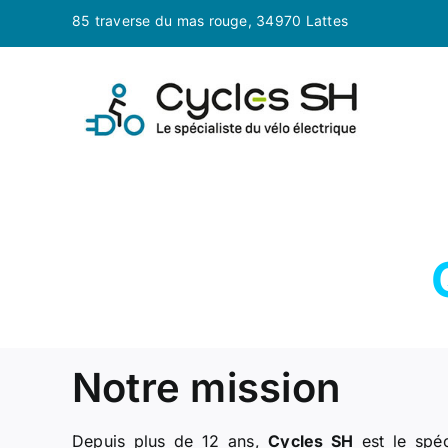
Passer
85 traverse du mas rouge, 34970 Lattes
au
contenu
Notre mission
Depuis plus de 12 ans,
Cycles SH
est le spéc