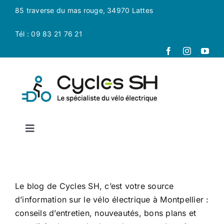
Passer
85 traverse du mas rouge, 34970 Lattes
au
contenu
Tél : 09 83 21 76 21
Toggle
Navigation
Accueil
Le blog de Cycles SH, c’est votre source
La boutique
d’information sur le vélo électrique à Montpellier :
conseils d’entretien, nouveautés, bons plans et
Magasin