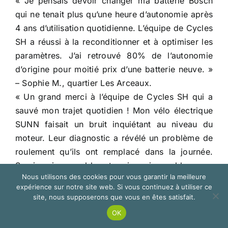
« Je pensais devoir changer ma batterie Bosch
qui ne tenait plus qu’une heure d’autonomie après
4 ans d’utilisation quotidienne. L’équipe de Cycles
SH a réussi à la reconditionner et à optimiser les
paramètres. J’ai retrouvé 80% de l’autonomie
d’origine pour moitié prix d’une batterie neuve. »
– Sophie M., quartier Les Arceaux.
« Un grand merci à l’équipe de Cycles SH qui a
sauvé mon trajet quotidien ! Mon vélo électrique
SUNN faisait un bruit inquiétant au niveau du
moteur. Leur diagnostic a révélé un problème de
roulement qu’ils ont remplacé dans la journée.
Service impeccable et prix raisonnable. » –
Nous utilisons des cookies pour vous garantir la meilleure
Thomas B., quartier Boutonnet.
expérience sur notre site web. Si vous continuez à utiliser ce
site, nous supposerons que vous en êtes satisfait.
Avis vérifiés et notes Google My Business.
OK
Notre réputation en tant que réparateur de vélos