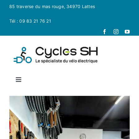
Passer
85 traverse du mas rouge, 34970 Lattes
au
contenu
Tél : 09 83 21 76 21
Toggle
Navigation
Accueil
La boutique
Magasin