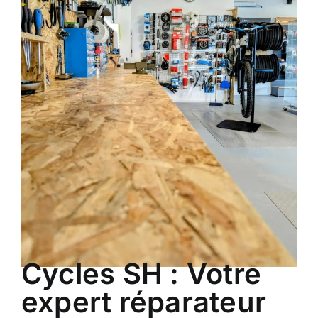
Atelier
Services
Location
Actus
Contact
Cycles SH : Votre
expert réparateur