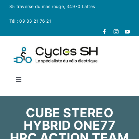
Passer
85 traverse du mas rouge, 34970 Lattes
au
contenu
Tél : 09 83 21 76 21
Toggle
Navigation
Accueil
CUBE STEREO
La boutique
HYBRID ONE77
HPC ACTION TEAM
Magasin