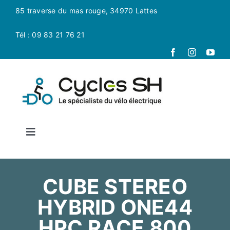
Passer
85 traverse du mas rouge, 34970 Lattes
au
contenu
Tél : 09 83 21 76 21
Toggle
Navigation
Accueil
CUBE STEREO
La boutique
HYBRID ONE44
HPC RACE 800
Magasin