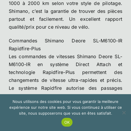
1000 à 2000 km selon votre style de pilotage.
Shimano, c’est la garantie de trouver des pièces
partout et facilement. Un excellent rapport
qualité/prix pour ce niveau de vélo.
Commandes Shimano Deore SL-M6100-IR
Rapidfire-Plus
Les commandes de vitesses Shimano Deore SL-
M6100-IR en système Direct Attach et
technologie Rapidfire-Plus permettent des
changements de vitesse ultra-rapides et précis.
Le système Rapidfire autorise des passages
multiples de vitesses en une seule action, idéal
Nous utilisons des cookies pour vous garantir la meilleure
pour adapter rapidement le braquet aux
expérience sur notre site web. Si vous continuez à utiliser ce
changements de pente. Les manettes Deore SL-
site, nous supposerons que vous en êtes satisfait.
M6100, c’est du classique Shimano : fiable,
OK
précis, intuitif. Le système Rapidfire-Plus, c’est