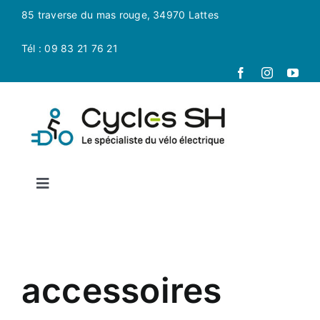
Passer
85 traverse du mas rouge, 34970 Lattes
au
contenu
Tél : 09 83 21 76 21
Toggle
Navigation
Accueil
La boutique
accessoires
Magasin